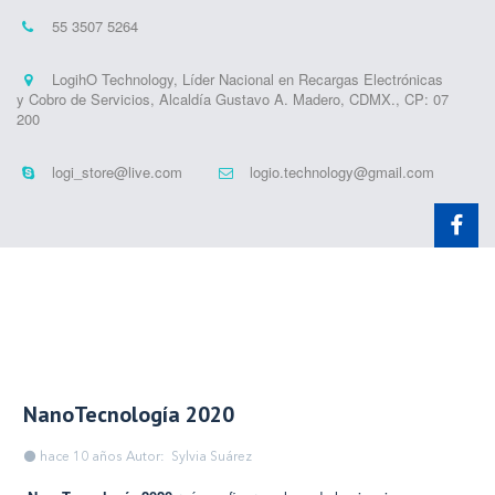
55 3507 5264
LogihO Technology, Líder Nacional en Recargas Electrónicas
y Cobro de Servicios
,
Alcaldía Gustavo A. Madero, CDMX.
,
CP: 07
200
logi_store@live.com
logio.technology@gmail.com
NanoTecnología 2020
hace 10 años
Autor: Sylvia Suárez