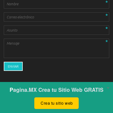
ENVIAR
© 2020 http://recargasmx.mex.tl/
LogihO Technology, Líder Nacional en Recargas Electrónicas y Cobro
de Servicios
Alcaldía Gustavo A. Madero, C­­­­­­DMX., CP: 07200
Teléfono y whatsapp: 55 35
07 5264